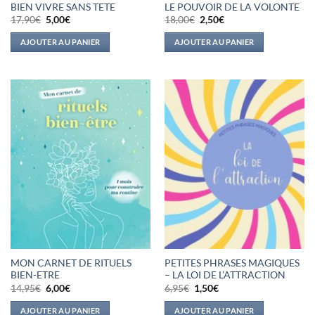
BIEN VIVRE SANS TETE
LE POUVOIR DE LA VOLONTE
Le
Le
Le
Le
17,90
€
5,00
€
18,00
€
2,50
€
prix
prix
prix
prix
initial
actuel
initial
actuel
AJOUTER AU PANIER
AJOUTER AU PANIER
était :
est :
était :
est :
17,90€.
5,00€.
18,00€.
2,50€.
MON CARNET DE RITUELS
PETITES PHRASES MAGIQUES
BIEN-ETRE
– LA LOI DE L’ATTRACTION
Le
Le
Le
Le
14,95
€
6,00
€
6,95
€
1,50
€
prix
prix
prix
prix
initial
actuel
initial
actuel
AJOUTER AU PANIER
AJOUTER AU PANIER
était :
est :
était :
est :