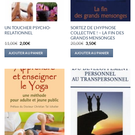
UN TOUCHER PSYCHO-
SORTEZ DE L’HYPNOSE
RELATIONNEL
COLLECTIVE ! – LA FIN DES
GRANDS MENSONGES
Le
Le
Le
Le
11,00
€
2,00
€
20,00
€
3,50
€
prix
prix
prix
prix
initial
actuel
initial
actuel
AJOUTER AU PANIER
AJOUTER AU PANIER
était :
est :
était :
est :
11,00€.
2,00€.
20,00€.
3,50€.