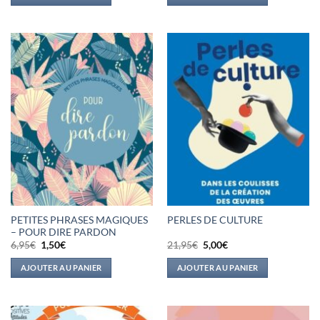
14,95€.
6,00€.
6,95€.
1,50€.
PETITES PHRASES MAGIQUES
PERLES DE CULTURE
– POUR DIRE PARDON
Le
Le
Le
Le
6,95
€
1,50
€
21,95
€
5,00
€
prix
prix
prix
prix
initial
actuel
initial
actuel
AJOUTER AU PANIER
AJOUTER AU PANIER
était :
est :
était :
est :
6,95€.
1,50€.
21,95€.
5,00€.