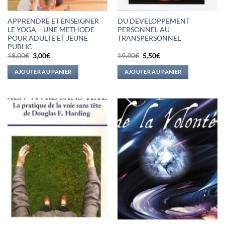
APPRENDRE ET ENSEIGNER
DU DEVELOPPEMENT
LE YOGA – UNE METHODE
PERSONNEL AU
POUR ADULTE ET JEUNE
TRANSPERSONNEL
PUBLIC
Le
Le
Le
Le
18,00
€
3,00
€
19,90
€
5,50
€
prix
prix
prix
prix
initial
actuel
initial
actuel
AJOUTER AU PANIER
AJOUTER AU PANIER
était :
est :
était :
est :
18,00€.
3,00€.
19,90€.
5,50€.