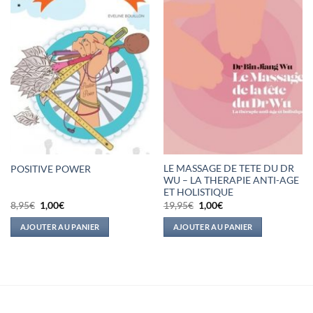
LE MASSAGE DE TETE DU DR
POSITIVE POWER
WU – LA THERAPIE ANTI-AGE
ET HOLISTIQUE
Le
Le
Le
Le
8,95
€
1,00
€
19,95
€
1,00
€
prix
prix
prix
prix
initial
actuel
initial
actuel
AJOUTER AU PANIER
AJOUTER AU PANIER
était :
est :
était :
est :
8,95€.
1,00€.
19,95€.
1,00€.