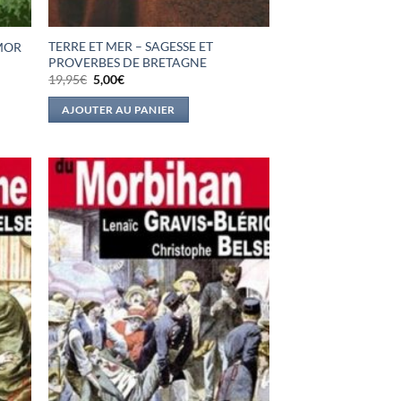
TERRE ET MER – SAGESSE ET
RMOR
PROVERBES DE BRETAGNE
Le
Le
19,95
€
5,00
€
prix
prix
initial
actuel
AJOUTER AU PANIER
était :
est :
19,95€.
5,00€.