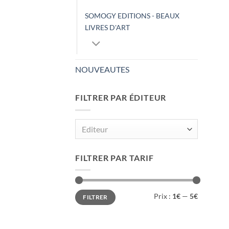
SOMOGY EDITIONS - BEAUX
LIVRES D'ART
NOUVEAUTES
FILTRER PAR ÉDITEUR
Editeur
FILTRER PAR TARIF
Prix
Prix
Prix :
1€
—
5€
FILTRER
min
max