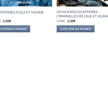
LES NOUVELLES AFFAIRES
MYSTERES D’ILLE ET VILAINE
CRIMINELLES DE L’ILLE ET VILAI
Le
Le
Le
Le
€
1,50
€
9,90
€
1,50
€
prix
prix
prix
prix
initial
actuel
initial
actuel
OUTER AU PANIER
AJOUTER AU PANIER
était :
est :
était :
est :
9,90€.
1,50€.
9,90€.
1,50€.