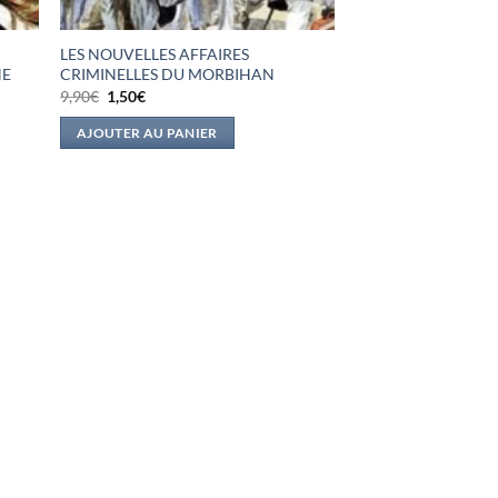
LES NOUVELLES AFFAIRES
NE
CRIMINELLES DU MORBIHAN
Le
Le
9,90
€
1,50
€
prix
prix
initial
actuel
AJOUTER AU PANIER
était :
est :
9,90€.
1,50€.