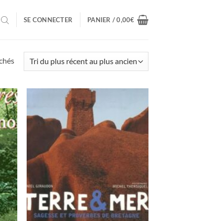
SE CONNECTER
PANIER /
0,00
€
Trié
ichés
du
plus
récent
au
plus
ancien