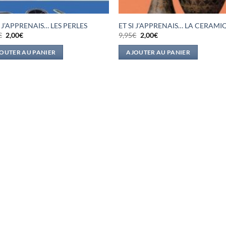
I J’APPRENAIS… LES PERLES
ET SI J’APPRENAIS… LA CERAMI
Le
Le
Le
Le
€
2,00
€
9,95
€
2,00
€
prix
prix
prix
prix
initial
actuel
initial
actuel
OUTER AU PANIER
AJOUTER AU PANIER
était :
est :
était :
est :
9,95€.
2,00€.
9,95€.
2,00€.