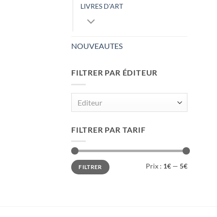
LIVRES D'ART
NOUVEAUTES
FILTRER PAR ÉDITEUR
Editeur
FILTRER PAR TARIF
Prix
Prix
Prix :
1€
—
5€
FILTRER
min
max