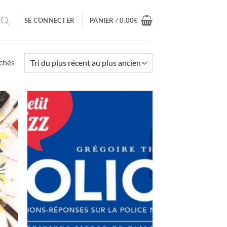
SE CONNECTER
PANIER /
0,00
€
Trié
ichés
du
plus
récent
au
plus
ancien