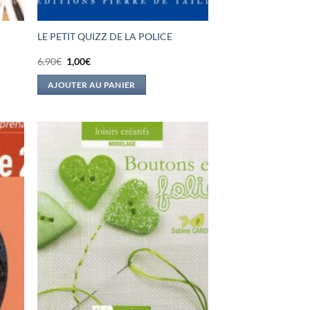
LE PETIT QUIZZ DE LA POLICE
Le
Le
6,90
€
1,00
€
prix
prix
initial
actuel
AJOUTER AU PANIER
était :
est :
6,90€.
1,00€.