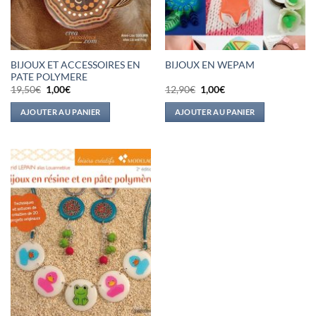
BIJOUX ET ACCESSOIRES EN
BIJOUX EN WEPAM
PATE POLYMERE
Le
Le
Le
Le
19,50
€
1,00
€
12,90
€
1,00
€
prix
prix
prix
prix
initial
actuel
initial
actuel
AJOUTER AU PANIER
AJOUTER AU PANIER
était :
est :
était :
est :
19,50€.
1,00€.
12,90€.
1,00€.