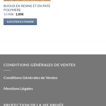
BIJOUX EN RESINE ET EN PATE
POLYMERE
Le
Le
17,90
€
1,00
€
prix
prix
initial
actuel
AJOUTER AU PANIER
était :
est :
17,90€.
1,00€.
CONDITIONS GÉNÉRALES DE VENTES
Conditions Générales de Ventes
Mentions Légales
PROTECTION DE LA VIE PRIVÉE