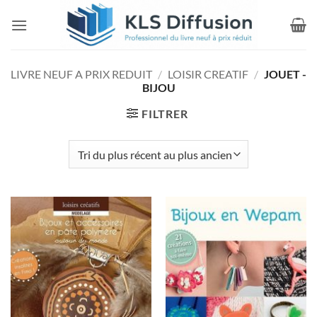
Passer
au
contenu
LIVRE NEUF A PRIX REDUIT
/
LOISIR CREATIF
/
JOUET -
BIJOU
FILTRER