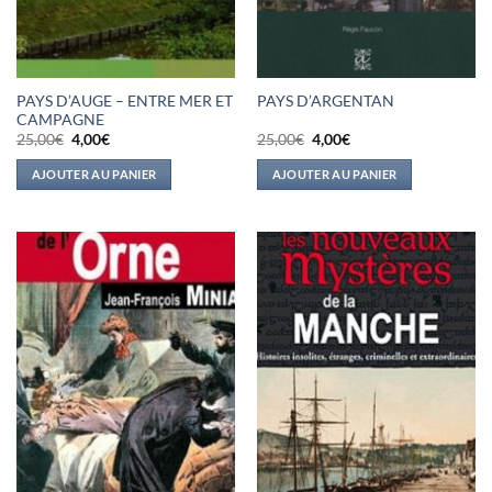
PAYS D’AUGE – ENTRE MER ET
PAYS D’ARGENTAN
CAMPAGNE
Le
Le
Le
Le
25,00
€
4,00
€
25,00
€
4,00
€
prix
prix
prix
prix
initial
actuel
initial
actuel
AJOUTER AU PANIER
AJOUTER AU PANIER
était :
est :
était :
est :
25,00€.
4,00€.
25,00€.
4,00€.