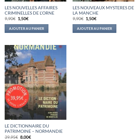
LES NOUVELLES AFFAIRES
LES NOUVEAUX MYSTERES DE
CRIMINELLES DE L’ORNE
LA MANCHE
Le
Le
Le
Le
9,90
€
1,50
€
9,90
€
1,50
€
prix
prix
prix
prix
initial
actuel
initial
actuel
AJOUTER AU PANIER
AJOUTER AU PANIER
était :
est :
était :
est :
9,90€.
1,50€.
9,90€.
1,50€.
LE DICTIONNAIRE DU
PATRIMOINE – NORMANDIE
Le
Le
39,95
€
8,00
€