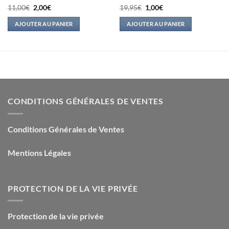
Le
Le
Le
Le
11,00
€
2,00
€
19,95
€
1,00
€
prix
prix
prix
prix
initial
actuel
initial
actuel
AJOUTER AU PANIER
AJOUTER AU PANIER
était :
est :
était :
est :
11,00€.
2,00€.
19,95€.
1,00€.
CONDITIONS GÉNÉRALES DE VENTES
Conditions Générales de Ventes
Mentions Légales
PROTECTION DE LA VIE PRIVÉE
Protection de la vie privée