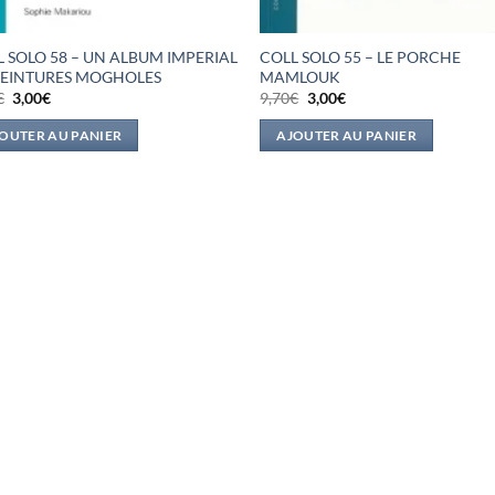
 SOLO 58 – UN ALBUM IMPERIAL
COLL SOLO 55 – LE PORCHE
PEINTURES MOGHOLES
MAMLOUK
Le
Le
Le
Le
€
3,00
€
9,70
€
3,00
€
prix
prix
prix
prix
initial
actuel
initial
actuel
OUTER AU PANIER
AJOUTER AU PANIER
était :
est :
était :
est :
9,70€.
3,00€.
9,70€.
3,00€.