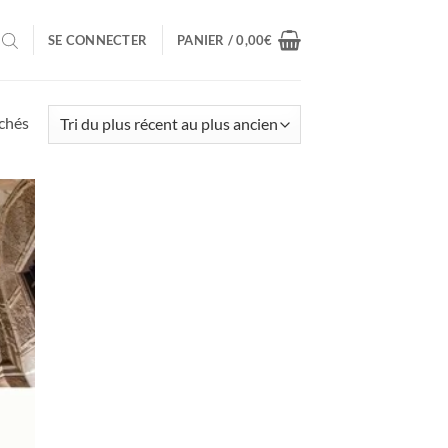
SE CONNECTER
PANIER /
0,00
€
Trié
ichés
du
plus
récent
au
plus
ancien