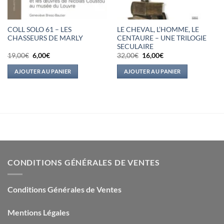
COLL SOLO 61 – LES
LE CHEVAL, L’HOMME, LE
CHASSEURS DE MARLY
CENTAURE – UNE TRILOGIE
SECULAIRE
Le
Le
Le
Le
19,00
€
6,00
€
32,00
€
16,00
€
prix
prix
prix
prix
initial
actuel
initial
actuel
AJOUTER AU PANIER
AJOUTER AU PANIER
était :
est :
était :
est :
19,00€.
6,00€.
32,00€.
16,00€.
CONDITIONS GÉNÉRALES DE VENTES
Conditions Générales de Ventes
Mentions Légales