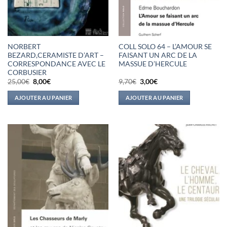
NORBERT
COLL SOLO 64 – L’AMOUR SE
BEZARD,CERAMISTE D’ART –
FAISANT UN ARC DE LA
CORRESPONDANCE AVEC LE
MASSUE D’HERCULE
CORBUSIER
Le
Le
Le
Le
25,00
€
8,00
€
9,70
€
3,00
€
prix
prix
prix
prix
initial
actuel
initial
actuel
AJOUTER AU PANIER
AJOUTER AU PANIER
était :
est :
était :
est :
25,00€.
8,00€.
9,70€.
3,00€.