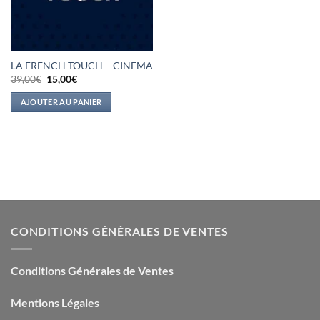
LA FRENCH TOUCH – CINEMA
Le
Le
39,00
€
15,00
€
prix
prix
initial
actuel
AJOUTER AU PANIER
était :
est :
39,00€.
15,00€.
CONDITIONS GÉNÉRALES DE VENTES
Conditions Générales de Ventes
Mentions Légales