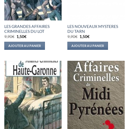
LES GRANDES AFFAIRES
LES NOUVEAUX MYSTERES
CRIMINELLES DU LOT
DU TARN
Le
Le
Le
Le
9,90
€
1,50
€
9,90
€
1,50
€
prix
prix
prix
prix
initial
actuel
initial
actuel
AJOUTER AU PANIER
AJOUTER AU PANIER
était :
est :
était :
est :
9,90€.
1,50€.
9,90€.
1,50€.