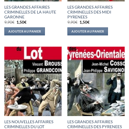
LES GRANDES AFFAIRES
LES GRANDES AFFAIRES
CRIMINELLES DE LA HAUTE
CRIMINELLES DES MIDI
GARONNE
PYRENEES
Le
Le
Le
Le
9,90
€
1,50
€
9,90
€
1,50
€
prix
prix
prix
prix
initial
actuel
initial
actuel
AJOUTER AU PANIER
AJOUTER AU PANIER
était :
est :
était :
est :
9,90€.
1,50€.
9,90€.
1,50€.
LES NOUVELLES AFFAIRES
LES GRANDES AFFAIRES
CRIMINELLES DU LOT
CRIMINELLES DES PYRENEES