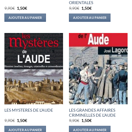
ORIENTALES
Le
Le
Le
Le
9,90
€
1,50
€
9,90
€
1,50
€
prix
prix
prix
prix
initial
actuel
initial
actuel
AJOUTER AU PANIER
AJOUTER AU PANIER
était :
est :
était :
est :
9,90€.
1,50€.
9,90€.
1,50€.
LES GRANDES AFFAIRES
LES MYSTERES DE L’AUDE
CRIMINELLES DE L’AUDE
Le
Le
Le
Le
9,90
€
1,50
€
9,90
€
1,50
€
prix
prix
prix
prix
initial
actuel
initial
actuel
AJOUTER AU PANIER
AJOUTER AU PANIER
était :
est :
était :
est :