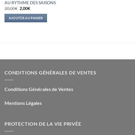
AU RYTHME DES SAISONS
Le
Le
20,00
€
2,00
€
prix
prix
initial
actuel
AJOUTER AU PANIER
était :
est :
20,00€.
2,00€.
CONDITIONS GÉNÉRALES DE VENTES
Conditions Générales de Ventes
Mentions Légales
PROTECTION DE LA VIE PRIVÉE