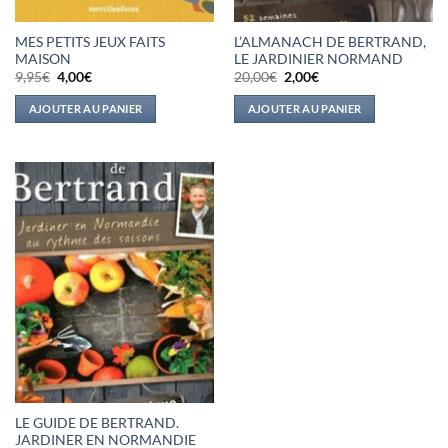
MES PETITS JEUX FAITS
L’ALMANACH DE BERTRAND,
MAISON
LE JARDINIER NORMAND
Le
Le
Le
Le
9,95
€
4,00
€
20,00
€
2,00
€
prix
prix
prix
prix
initial
actuel
initial
actuel
AJOUTER AU PANIER
AJOUTER AU PANIER
était :
est :
était :
est :
9,95€.
4,00€.
20,00€.
2,00€.
LE GUIDE DE BERTRAND.
JARDINER EN NORMANDIE