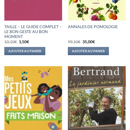
TAILLE – LE GUIDE COMPLET –
ANNALES DE POMOLOGIE
LE BON GESTE AU BON
MOMENT
Le
Le
Le
Le
10,10
€
1,50
€
99,10
€
35,00
€
prix
prix
prix
prix
initial
actuel
initial
actuel
AJOUTER AU PANIER
AJOUTER AU PANIER
était :
est :
était :
est :
10,10€.
1,50€.
99,10€.
35,00€.