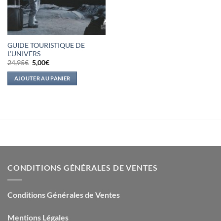
GUIDE TOURISTIQUE DE
L’UNIVERS
Le
Le
24,95
€
5,00
€
prix
prix
initial
actuel
AJOUTER AU PANIER
était :
est :
24,95€.
5,00€.
CONDITIONS GÉNÉRALES DE VENTES
Conditions Générales de Ventes
Mentions Légales