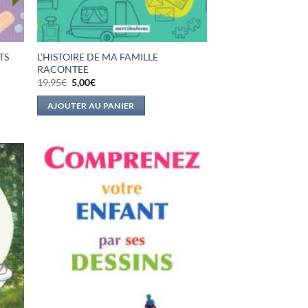
TS
L’HISTOIRE DE MA FAMILLE
RACONTEE
Le
Le
19,95
€
5,00
€
prix
prix
initial
actuel
AJOUTER AU PANIER
était :
est :
19,95€.
5,00€.