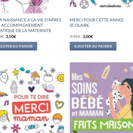
A NAISSANCE A LA VIE D’APRES
MERCI POUR CETTE ANNEE
N ACCOMPAGNEMENT
SCOLAIRE
ISTIQUE DE LA MATERNITE
Le
Le
Le
Le
0
€
3,50
€
9,95
€
3,00
€
prix
prix
prix
prix
initial
actuel
initial
actuel
OUTER AU PANIER
AJOUTER AU PANIER
était :
est :
était :
est :
21,00€.
3,50€.
9,95€.
3,00€.