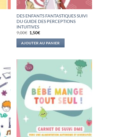
DES ENFANTS FANTASTIQUES SUIVI
DU GUIDE DES PERCEPTIONS
INTUITIVES
Le
Le
9,00
€
1,50
€
prix
prix
initial
actuel
AJOUTER AU PANIER
était :
est :
9,00€.
1,50€.