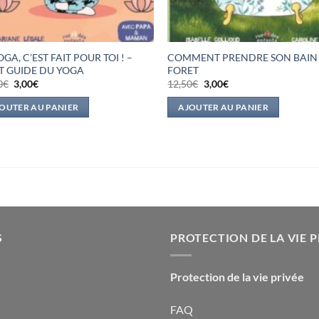
OGA, C’EST FAIT POUR TOI ! –
COMMENT PRENDRE SON BAIN 
IT GUIDE DU YOGA
FORET
Le
Le
Le
Le
0
€
3,00
€
12,50
€
3,00
€
prix
prix
prix
prix
initial
actuel
initial
actuel
OUTER AU PANIER
AJOUTER AU PANIER
était :
est :
était :
est :
13,00€.
3,00€.
12,50€.
3,00€.
S
PROTECTION DE LA VIE P
Protection de la vie privée
FAQ