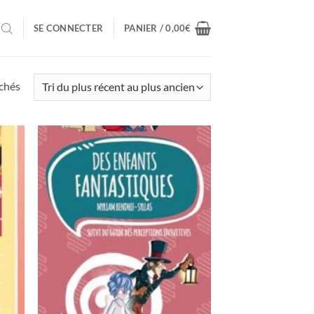
SE CONNECTER
PANIER /
0,00
€
Trié
ichés
du
plus
récent
au
plus
ancien