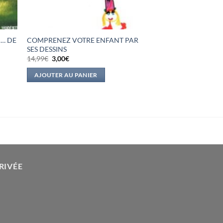
… DE
COMPRENEZ VOTRE ENFANT PAR
SES DESSINS
Le
Le
14,99
€
3,00
€
prix
prix
initial
actuel
AJOUTER AU PANIER
était :
est :
14,99€.
3,00€.
RIVÉE