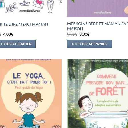
MES SOINS BEBE ET MAMAN FAI
R TE DIRE MERCI MAMAN
MAISON
Le
Le
Le
Le
€
4,00
€
9,95
€
3,00
€
prix
prix
prix
prix
initial
actuel
initial
actuel
OUTER AU PANIER
AJOUTER AU PANIER
était :
est :
était :
est :
9,95€.
4,00€.
9,95€.
3,00€.