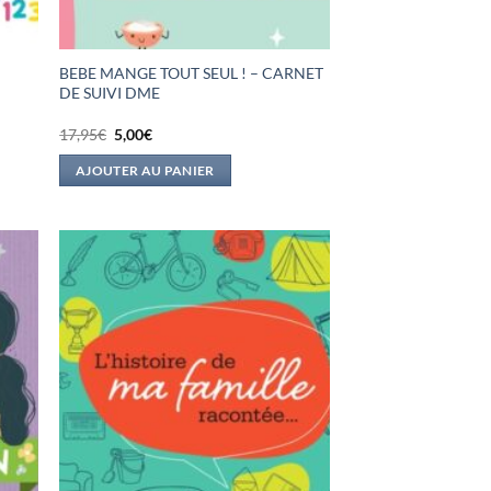
BEBE MANGE TOUT SEUL ! – CARNET
DE SUIVI DME
Le
Le
17,95
€
5,00
€
prix
prix
initial
actuel
AJOUTER AU PANIER
était :
est :
17,95€.
5,00€.