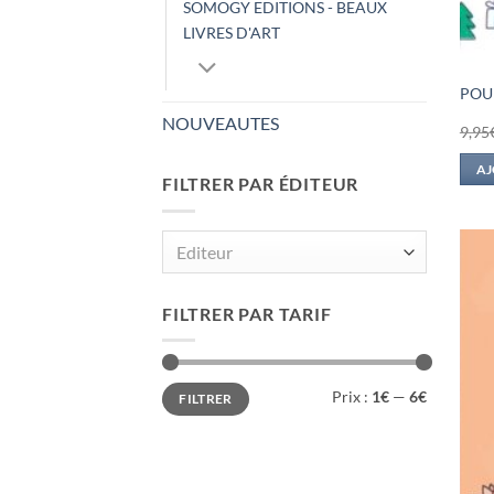
SOMOGY EDITIONS - BEAUX
LIVRES D'ART
POU
NOUVEAUTES
9,95
AJ
FILTRER PAR ÉDITEUR
Editeur
FILTRER PAR TARIF
Prix
Prix
Prix :
1€
—
6€
FILTRER
min
max