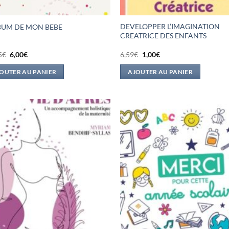
DEVELOPPER L’IMAGINATION
LBUM DE MON BEBE
CREATRICE DES ENFANTS
Le
Le
Le
Le
5
€
6,00
€
6,59
€
1,00
€
prix
prix
prix
prix
initial
actuel
initial
actuel
OUTER AU PANIER
AJOUTER AU PANIER
était :
est :
était :
est :
19,95€.
6,00€.
6,59€.
1,00€.