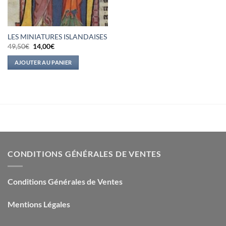
LES MINIATURES ISLANDAISES
Le
Le
49,50
€
14,00
€
prix
prix
initial
actuel
AJOUTER AU PANIER
était :
est :
49,50€.
14,00€.
CONDITIONS GÉNÉRALES DE VENTES
Conditions Générales de Ventes
Mentions Légales