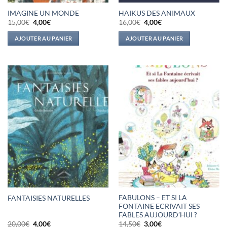
IMAGINE UN MONDE
HAIKUS DES ANIMAUX
Le
Le
Le
Le
15,00
€
4,00
€
16,00
€
4,00
€
prix
prix
prix
prix
initial
actuel
initial
actuel
AJOUTER AU PANIER
AJOUTER AU PANIER
était :
est :
était :
est :
15,00€.
4,00€.
16,00€.
4,00€.
FABULONS – ET SI LA
FANTAISIES NATURELLES
FONTAINE ECRIVAIT SES
FABLES AUJOURD’HUI ?
Le
Le
Le
Le
20,00
€
4,00
€
14,50
€
3,00
€