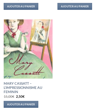
prix
prix
prix
prix
initial
actuel
initial
actuel
AJOUTER AU PANIER
AJOUTER AU PANIER
était :
est :
était :
est :
20,00€.
4,00€.
14,50€.
3,00€.
MARY CASSATT –
L’IMPRESSIONNISME AU
FEMININ
Le
Le
15,00
€
2,50
€
prix
prix
initial
actuel
AJOUTER AU PANIER
était :
est :
15,00€.
2,50€.