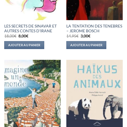
LES SECRETS DE SINAVAR ET
LA TENTATION DES TENEBRES
AUTRES CONTES D’IRANE
– JEROME BOSCH
Le
Le
Le
Le
18,00
€
8,00
€
14,95
€
3,00
€
prix
prix
prix
prix
initial
actuel
initial
actuel
AJOUTER AU PANIER
AJOUTER AU PANIER
était :
est :
était :
est :
18,00€.
8,00€.
14,95€.
3,00€.