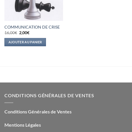
COMMUNICATION DE CRISE
Le
Le
16,00
€
2,00
€
prix
prix
initial
actuel
AJOUTER AU PANIER
était :
est :
16,00€.
2,00€.
CONDITIONS GÉNÉRALES DE VENTES
Conditions Générales de Ventes
Mentions Légales