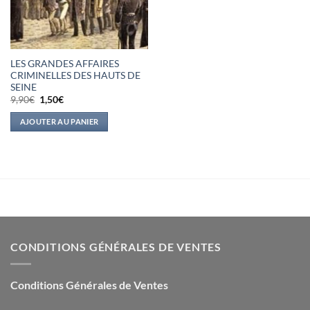
LES GRANDES AFFAIRES
CRIMINELLES DES HAUTS DE
SEINE
Le
Le
9,90
€
1,50
€
prix
prix
initial
actuel
AJOUTER AU PANIER
était :
est :
9,90€.
1,50€.
CONDITIONS GÉNÉRALES DE VENTES
Conditions Générales de Ventes