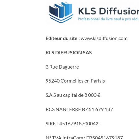
Passer
au
contenu
Editeur du site :
www.klsdiffusion.com
KLS DIFFUSION SAS
3 Rue Daguerre
95240 Cormeilles en Parisis
S.A.S au capital de 8 000 €
RCS NANTERRE B 451 679 187
SIRET 45167918700042 –
N° TVA IntraCom : FR50451679187