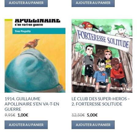
initial
actuel
initial
actuel
AJOUTER AU PANIER
AJOUTER AU PANIER
était :
est :
était :
est :
14,95€.
2,00€.
13,95€.
1,50€.
1914, GUILLAUME
LE CLUB DES SUPER-HEROS –
APOLLINAIRE S’EN VA-T-EN
2. FORTERESSE SOLITUDE
GUERRE
Le
Le
Le
Le
9,95
€
1,00
€
12,50
€
5,00
€
prix
prix
prix
prix
initial
actuel
initial
actuel
AJOUTER AU PANIER
AJOUTER AU PANIER
était :
est :
était :
est :
9,95€.
1,00€.
12,50€.
5,00€.