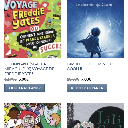
L’ETONNANT (MAIS PAS
GIMBLI – LE CHEMIN DU
MIRACULEUX) VOYAGE DE
GOONJI
FREDDIE YATES
Le
Le
Le
Le
12,90
€
5,00
€
18,00
€
7,00
€
prix
prix
prix
prix
initial
actuel
initial
actuel
AJOUTER AU PANIER
AJOUTER AU PANIER
était :
est :
était :
est :
12,90€.
5,00€.
18,00€.
7,00€.