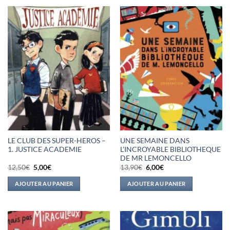
LE CLUB DES SUPER-HEROS –
UNE SEMAINE DANS
1. JUSTICE ACADEMIE
L’INCROYABLE BIBLIOTHEQUE
DE MR LEMONCELLO
Le
Le
Le
Le
12,50
€
5,00
€
13,90
€
6,00
€
prix
prix
prix
prix
initial
actuel
initial
actuel
AJOUTER AU PANIER
AJOUTER AU PANIER
était :
est :
était :
est :
12,50€.
5,00€.
13,90€.
6,00€.