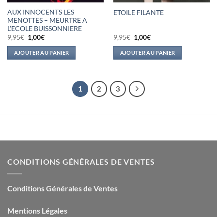
AUX INNOCENTS LES
ETOILE FILANTE
MENOTTES – MEURTRE A
L’ECOLE BUISSONNIERE
Le
Le
Le
Le
9,95
€
1,00
€
9,95
€
1,00
€
prix
prix
prix
prix
initial
actuel
initial
actuel
AJOUTER AU PANIER
AJOUTER AU PANIER
était :
est :
était :
est :
9,95€.
1,00€.
9,95€.
1,00€.
1
2
3
CONDITIONS GÉNÉRALES DE VENTES
Conditions Générales de Ventes
Mentions Légales