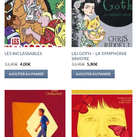
LILI GOTH – LA SYMPHONIE
LES INCLASSABLES
SINISTRE
Le
Le
Le
Le
13,90
€
4,00
€
13,90
€
5,80
€
prix
prix
prix
prix
initial
actuel
initial
actuel
AJOUTER AU PANIER
AJOUTER AU PANIER
était :
est :
était :
est :
13,90€.
4,00€.
13,90€.
5,80€.