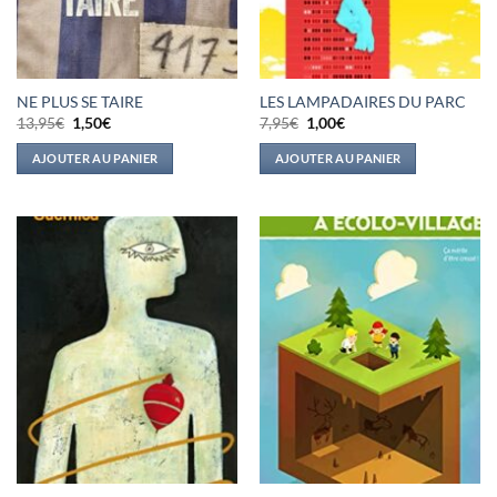
NE PLUS SE TAIRE
LES LAMPADAIRES DU PARC
Le
Le
Le
Le
13,95
€
1,50
€
7,95
€
1,00
€
prix
prix
prix
prix
initial
actuel
initial
actuel
AJOUTER AU PANIER
AJOUTER AU PANIER
était :
est :
était :
est :
13,95€.
1,50€.
7,95€.
1,00€.