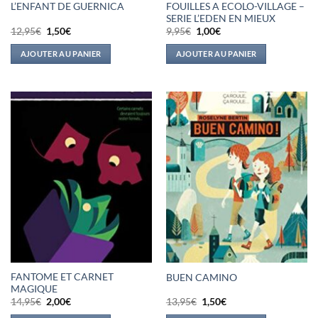
FOUILLES A ECOLO-VILLAGE –
L’ENFANT DE GUERNICA
SERIE L’EDEN EN MIEUX
Le
Le
Le
Le
12,95
€
1,50
€
9,95
€
1,00
€
prix
prix
prix
prix
initial
actuel
initial
actuel
AJOUTER AU PANIER
AJOUTER AU PANIER
était :
est :
était :
est :
12,95€.
1,50€.
9,95€.
1,00€.
FANTOME ET CARNET
BUEN CAMINO
MAGIQUE
Le
Le
Le
Le
14,95
€
2,00
€
13,95
€
1,50
€
prix
prix
prix
prix