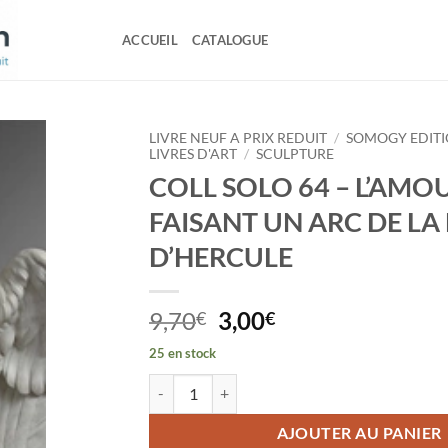
ACCUEIL
CATALOGUE
LIVRE NEUF A PRIX REDUIT
/
SOMOGY EDITI
LIVRES D'ART
/
SCULPTURE
COLL SOLO 64 – L’AMO
FAISANT UN ARC DE LA
D’HERCULE
Le
Le
9,70
3,00
€
€
prix
prix
25 en stock
initial
actuel
quantité de COLL SOLO 64 - L'AMOUR SE FA
était :
est :
9,70€.
3,00€.
AJOUTER AU PANIER