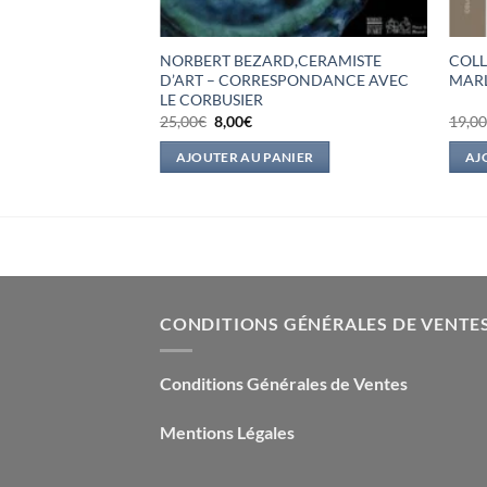
NORBERT BEZARD,CERAMISTE
COLL
D’ART – CORRESPONDANCE AVEC
MAR
LE CORBUSIER
Le
Le
25,00
€
8,00
€
19,0
prix
prix
initial
actuel
AJOUTER AU PANIER
AJ
était :
est :
25,00€.
8,00€.
CONDITIONS GÉNÉRALES DE VENTE
Conditions Générales de Ventes
Mentions Légales