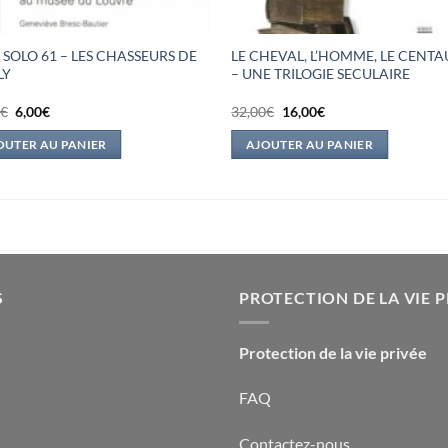
 SOLO 61 – LES CHASSEURS DE
LE CHEVAL, L’HOMME, LE CENT
LY
– UNE TRILOGIE SECULAIRE
Le
Le
Le
Le
0
€
6,00
€
32,00
€
16,00
€
prix
prix
prix
prix
initial
actuel
initial
actuel
OUTER AU PANIER
AJOUTER AU PANIER
était :
est :
était :
est :
19,00€.
6,00€.
32,00€.
16,00€.
S
PROTECTION DE LA VIE P
Protection de la vie privée
FAQ
Contactez-nous