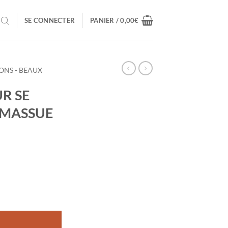
SE CONNECTER
PANIER /
0,00
€
ONS - BEAUX
UR SE
 MASSUE
ISANT UN ARC DE LA MASSUE D'HERCULE