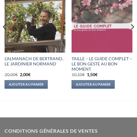
L’ALMANACH DE BERTRAND,
TAILLE – LE GUIDE COMPLET –
LE JARDINIER NORMAND
LE BON GESTE AU BON
MOMENT
Le
Le
Le
Le
20,00
€
2,00
€
10,10
€
1,50
€
prix
prix
prix
prix
initial
actuel
initial
actuel
AJOUTER AU PANIER
AJOUTER AU PANIER
était :
est :
était :
est :
20,00€.
2,00€.
10,10€.
1,50€.
CONDITIONS GÉNÉRALES DE VENTES