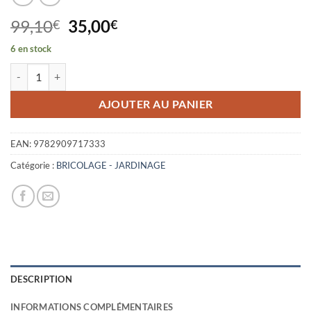
Le
Le
99,10
35,00
€
€
prix
prix
6 en stock
initial
actuel
quantité de ANNALES DE POMOLOGIE
était :
est :
99,10€.
35,00€.
AJOUTER AU PANIER
EAN:
9782909717333
Catégorie :
BRICOLAGE - JARDINAGE
DESCRIPTION
INFORMATIONS COMPLÉMENTAIRES