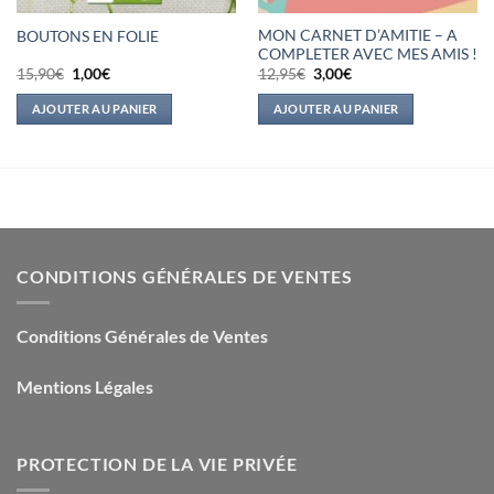
MON CARNET D’AMITIE – A
BOUTONS EN FOLIE
COMPLETER AVEC MES AMIS !
Le
Le
Le
Le
15,90
€
1,00
€
12,95
€
3,00
€
prix
prix
prix
prix
initial
actuel
initial
actuel
AJOUTER AU PANIER
AJOUTER AU PANIER
était :
est :
était :
est :
15,90€.
1,00€.
12,95€.
3,00€.
CONDITIONS GÉNÉRALES DE VENTES
Conditions Générales de Ventes
Mentions Légales
PROTECTION DE LA VIE PRIVÉE