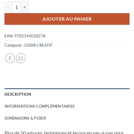
quantité de LETTRAGE FACILE
était :
est :
19,95€.
5,00€.
AJOUTER AU PANIER
EAN:
9782344028278
Catégorie :
LOISIR CREATIF
DESCRIPTION
INFORMATIONS COMPLÉMENTAIRES
DIMENSIONS & POIDS
Plus de 50 astuces, techniques et leçons en pas-à-pas pour