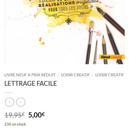
LIVRE NEUF A PRIX REDUIT
/
LOISIR CREATIF
/
LOISIR CREATIF
LETTRAGE FACILE
Le
Le
19,95
5,00
€
€
prix
prix
236 en stock
initial
actuel