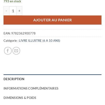
793 en stock
initial
actuel
quantité de MARY CASSATT - L'IMPRESSIONNISME AU FEMININ
était :
est :
15,00€.
2,50€.
AJOUTER AU PANIER
EAN:
9782362900778
Catégorie :
LIVRE ILLUSTRE (6 A 10 ANS)
DESCRIPTION
INFORMATIONS COMPLÉMENTAIRES
DIMENSIONS & POIDS