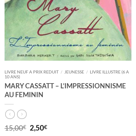
LIVRE NEUF A PRIX REDUIT
/
JEUNESSE
/
LIVRE ILLUSTRE (6 A
10 ANS)
MARY CASSATT – L’IMPRESSIONNISME
AU FEMININ
Le
Le
15,00
2,50
€
€
prix
prix