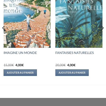
IMAGINE UN MONDE
FANTAISIES NATURELLES
Le
Le
Le
Le
15,00
€
4,00
€
20,00
€
4,00
€
prix
prix
prix
prix
initial
actuel
initial
actuel
AJOUTER AU PANIER
AJOUTER AU PANIER
était :
est :
était :
est :
15,00€.
4,00€.
20,00€.
4,00€.