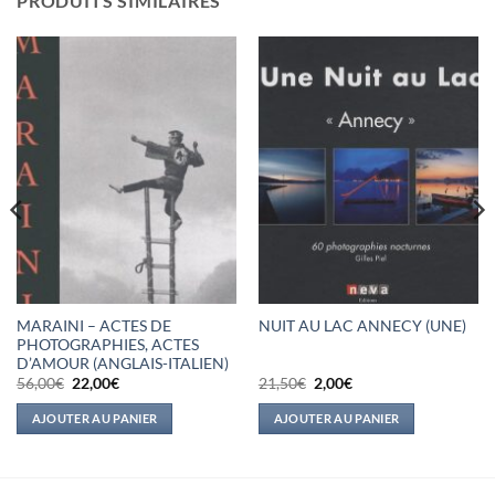
PRODUITS SIMILAIRES
MARAINI – ACTES DE
NUIT AU LAC ANNECY (UNE)
PHOTOGRAPHIES, ACTES
D’AMOUR (ANGLAIS-ITALIEN)
Le
Le
Le
Le
56,00
€
22,00
€
21,50
€
2,00
€
prix
prix
prix
prix
initial
actuel
initial
actuel
AJOUTER AU PANIER
AJOUTER AU PANIER
était :
est :
était :
est :
56,00€.
22,00€.
21,50€.
2,00€.