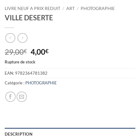
LIVRE NEUF A PRIX REDUIT
/
ART
/
PHOTOGRAPHIE
VILLE DESERTE
Le
Le
29,00
4,00
€
€
prix
prix
Rupture de stock
initial
actuel
était :
est :
EAN:
9782364781382
29,00€.
4,00€.
Catégorie :
PHOTOGRAPHIE
DESCRIPTION