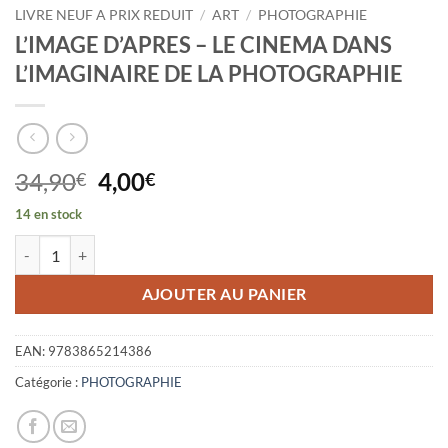
LIVRE NEUF A PRIX REDUIT
/
ART
/
PHOTOGRAPHIE
L’IMAGE D’APRES – LE CINEMA DANS
L’IMAGINAIRE DE LA PHOTOGRAPHIE
Le
Le
34,90
4,00
€
€
prix
prix
14 en stock
initial
actuel
quantité de L'IMAGE D'APRES - LE CINEMA DANS L'IMAGINAIRE D
était :
est :
34,90€.
4,00€.
AJOUTER AU PANIER
EAN:
9783865214386
Catégorie :
PHOTOGRAPHIE