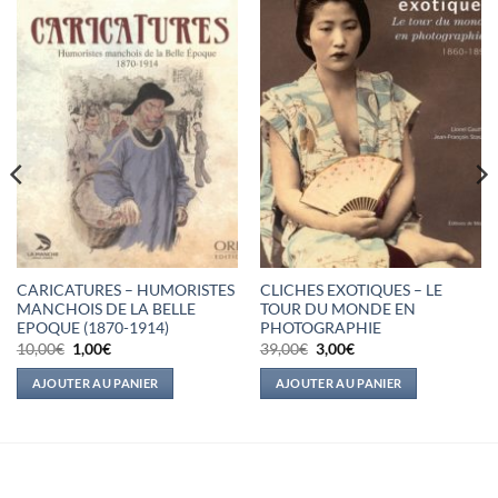
CARICATURES – HUMORISTES
CLICHES EXOTIQUES – LE
MANCHOIS DE LA BELLE
TOUR DU MONDE EN
EPOQUE (1870-1914)
PHOTOGRAPHIE
Le
Le
Le
Le
10,00
€
1,00
€
39,00
€
3,00
€
prix
prix
prix
prix
initial
actuel
initial
actuel
AJOUTER AU PANIER
AJOUTER AU PANIER
était :
est :
était :
est :
10,00€.
1,00€.
39,00€.
3,00€.