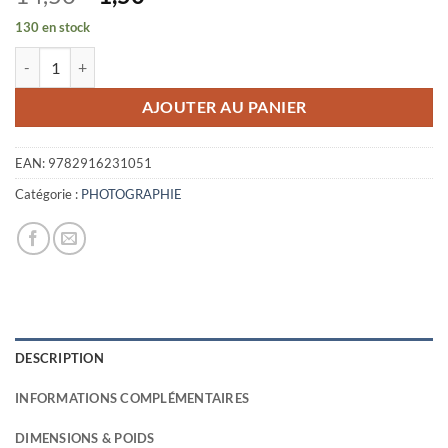
prix
prix
130 en stock
initial
actuel
quantité de EN INDE
était :
est :
14,50€.
1,50€.
AJOUTER AU PANIER
EAN:
9782916231051
Catégorie :
PHOTOGRAPHIE
DESCRIPTION
INFORMATIONS COMPLÉMENTAIRES
DIMENSIONS & POIDS