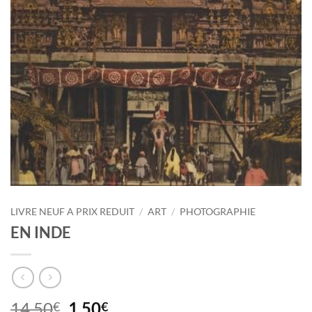
LIVRE NEUF A PRIX REDUIT
/
ART
/
PHOTOGRAPHIE
EN INDE
Le
Le
14,50
1,50
€
€