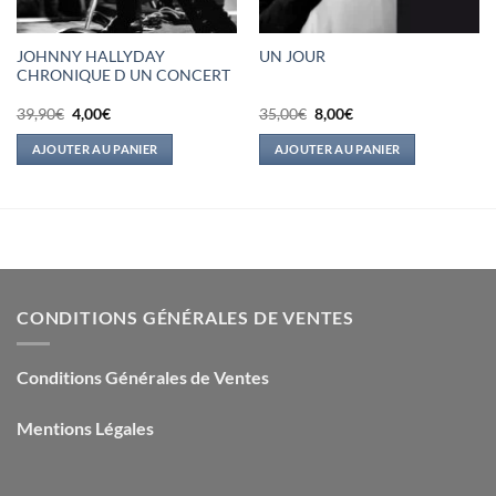
JOHNNY HALLYDAY
UN JOUR
CHRONIQUE D UN CONCERT
Le
Le
Le
Le
39,90
€
4,00
€
35,00
€
8,00
€
prix
prix
prix
prix
initial
actuel
initial
actuel
AJOUTER AU PANIER
AJOUTER AU PANIER
était :
est :
était :
est :
39,90€.
4,00€.
35,00€.
8,00€.
CONDITIONS GÉNÉRALES DE VENTES
Conditions Générales de Ventes
Mentions Légales