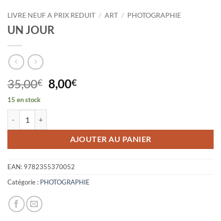
LIVRE NEUF A PRIX REDUIT
/
ART
/
PHOTOGRAPHIE
UN JOUR
Le
Le
35,00
8,00
€
€
prix
prix
15 en stock
initial
actuel
quantité de UN JOUR
était :
est :
35,00€.
8,00€.
AJOUTER AU PANIER
EAN:
9782355370052
Catégorie :
PHOTOGRAPHIE