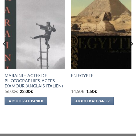
MARAINI – ACTES DE
EN EGYPTE
PHOTOGRAPHIES, ACTES
D’AMOUR (ANGLAIS-ITALIEN)
Le
Le
Le
Le
56,00
€
22,00
€
14,50
€
1,50
€
prix
prix
prix
prix
initial
actuel
initial
actuel
AJOUTER AU PANIER
AJOUTER AU PANIER
était :
est :
était :
est :
56,00€.
22,00€.
14,50€.
1,50€.