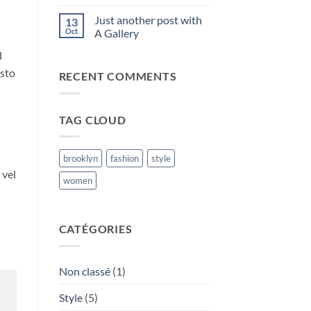
commentaire
monde !
sur
Just another post with
13
Welcome
to
Oct
A Gallery
Flatsome
Aucun
d
commentaire
sur
usto
RECENT COMMENTS
Just
another
post
with
A
TAG CLOUD
Gallery
brooklyn
fashion
style
 vel
women
CATÉGORIES
Non classé
(1)
Style
(5)