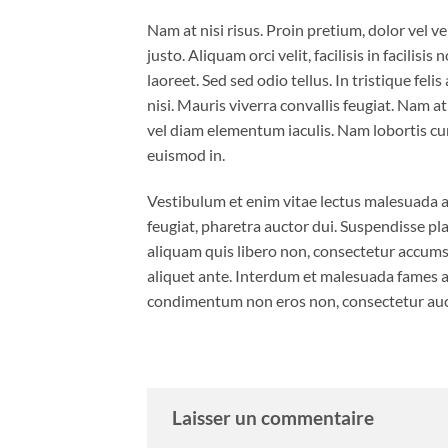
Nam at nisi risus. Proin pretium, dolor vel ven
justo. Aliquam orci velit, facilisis in facilis
laoreet. Sed sed odio tellus. In tristique fel
nisi. Mauris viverra convallis feugiat. Nam a
vel diam elementum iaculis. Nam lobortis cur
euismod in.
Vestibulum et enim vitae lectus malesuada al
feugiat, pharetra auctor dui. Suspendisse pla
aliquam quis libero non, consectetur accumsa
aliquet ante. Interdum et malesuada fames ac
condimentum non eros non, consectetur aucto
Laisser un commentaire