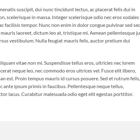
enatis suscipit, dui nunc tincidunt lectus, ac placerat felis dui in
is non, scelerisque in massa. Integer scelerisque odio nec eros sodales
is ac facilisis tempor. Nunc non enim in dolor congue pulvinar sed se
t mauris laoreet, dictum leo at, tristique mi. Aenean pellentesque j
sus vestibulum. Nulla feugiat mauris felis, auctor pretium dui
iquam vitae non mi. Suspendisse tellus eros, ultricies nec lorem
cerat neque leo, nec commodo eros ultrices vel. Fusce elit libero,
n est. Proin tempus mauris id cursus posuere. Sed et rutrum felis,
 ante ipsum primis in faucibus. Pellentesque neque tellus,
r lacus. Curabitur malesuada odio eget elit egestas porttitor.