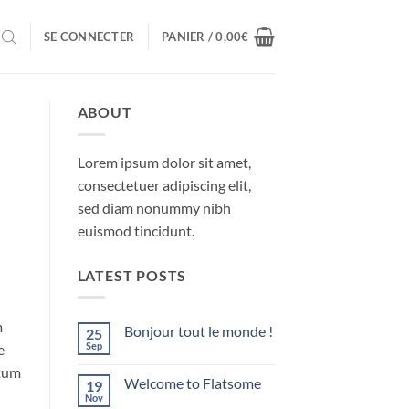
SE CONNECTER
PANIER /
0,00
€
ABOUT
Lorem ipsum dolor sit amet,
consectetuer adipiscing elit,
sed diam nonummy nibh
euismod tincidunt.
LATEST POSTS
m
Bonjour tout le monde !
25
Sep
e
Aucun
commentaire
ntum
sur
Welcome to Flatsome
19
Bonjour
tout
Nov
Aucun
le