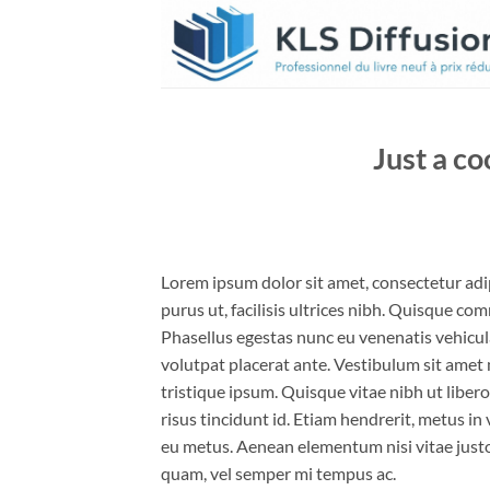
Passer
au
contenu
Just a co
Lorem ipsum dolor sit amet, consectetur adip
purus ut, facilisis ultrices nibh. Quisque co
Phasellus egestas nunc eu venenatis vehicula.
volutpat placerat ante. Vestibulum sit amet 
tristique ipsum. Quisque vitae nibh ut liber
risus tincidunt id. Etiam hendrerit, metus in
eu metus. Aenean elementum nisi vitae justo
quam, vel semper mi tempus ac.