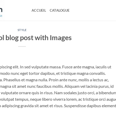
ACCUEIL
CATALOGUE
STYLE
ol blog post with Images
iscing elit. In sed vulputate massa. Fusce ante magna, iaculis ut
mmodo nunc eget tortor dapibus, et tristique magna convallis.
 Phasellus et magna nulla. Proin ante nunc, mollis a lectus ac,
magna sit amet nunc faucibus mollis. Aliquam vel lacinia purus, id
o vulputate ornare quis in risus. Nam sodales justo orci, a bibendu
 volutpat tempus, neque libero viverra lorem, ac tristique orci augu
 adipiscing gravida sit amet et risus. Suspendisse dapibus eleme