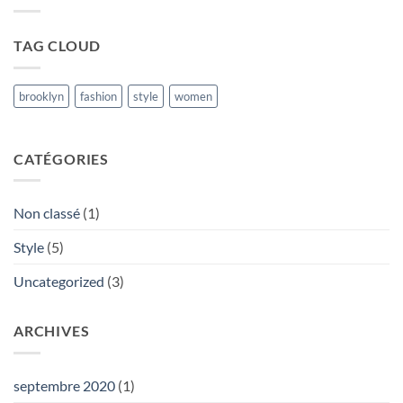
post
with
A
Gallery
TAG CLOUD
brooklyn
fashion
style
women
CATÉGORIES
Non classé
(1)
Style
(5)
Uncategorized
(3)
ARCHIVES
septembre 2020
(1)