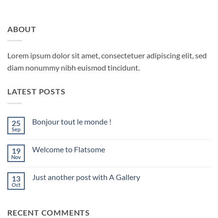
ABOUT
Lorem ipsum dolor sit amet, consectetuer adipiscing elit, sed
diam nonummy nibh euismod tincidunt.
LATEST POSTS
Bonjour tout le monde !
25
Sep
Aucun
commentaire
sur
Welcome to Flatsome
19
Bonjour
tout
Nov
Aucun
le
commentaire
monde !
sur
Just another post with A Gallery
13
Welcome
to
Oct
Aucun
Flatsome
commentaire
sur
Just
RECENT COMMENTS
another