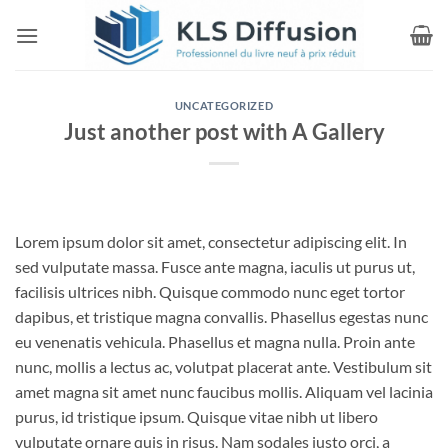
Passer
au
contenu
UNCATEGORIZED
Just another post with A Gallery
Lorem ipsum dolor sit amet, consectetur adipiscing elit. In
sed vulputate massa. Fusce ante magna, iaculis ut purus ut,
facilisis ultrices nibh. Quisque commodo nunc eget tortor
dapibus, et tristique magna convallis. Phasellus egestas nunc
eu venenatis vehicula. Phasellus et magna nulla. Proin ante
nunc, mollis a lectus ac, volutpat placerat ante. Vestibulum sit
amet magna sit amet nunc faucibus mollis. Aliquam vel lacinia
purus, id tristique ipsum. Quisque vitae nibh ut libero
vulputate ornare quis in risus. Nam sodales justo orci, a