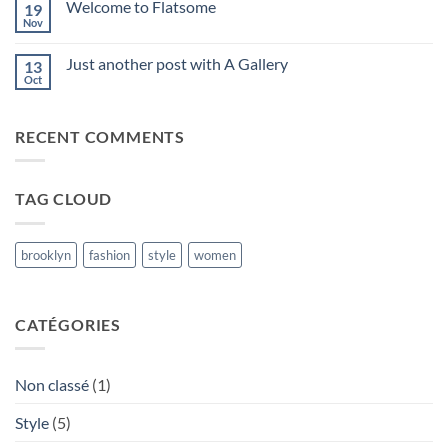
Welcome to Flatsome
19
Bonjour
tout
Nov
Aucun
le
commentaire
monde !
sur
Just another post with A Gallery
13
Welcome
to
Oct
Aucun
Flatsome
commentaire
sur
Just
RECENT COMMENTS
another
post
with
A
Gallery
TAG CLOUD
brooklyn
fashion
style
women
CATÉGORIES
Non classé
(1)
Style
(5)