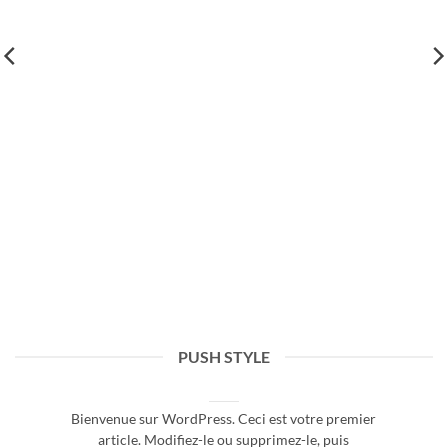
PUSH STYLE
Bonjour tout le monde !
25 septembre 2020
Bienvenue sur WordPress. Ceci est votre premier
article. Modifiez-le ou supprimez-le, puis