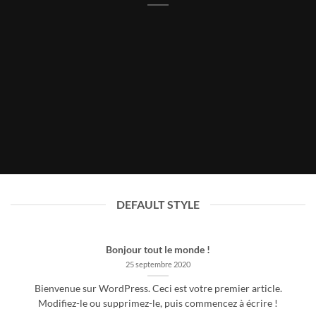
DEFAULT STYLE
Bonjour tout le monde !
25 septembre 2020
Bienvenue sur WordPress. Ceci est votre premier article.
Modifiez-le ou supprimez-le, puis commencez à écrire !