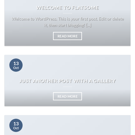
WELCOME TO FLATSOME
Welcome to WordPress. This is your first post. Edit or delete
it, then start blogging! [...]
READ MORE
13
Oct
JUST ANOTHER POST WITH A GALLERY
READ MORE
13
Oct