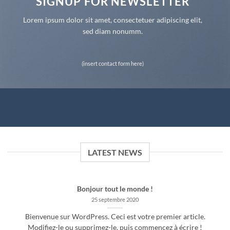
SIGNUP FOR NEWSLETTER
Lorem ipsum dolor sit amet, consectetuer adipiscing elit,
sed diam nonumm.
(insert contact form here)
LATEST NEWS
Bonjour tout le monde !
25 septembre 2020
Bienvenue sur WordPress. Ceci est votre premier article.
Modifiez-le ou supprimez-le, puis commencez à écrire !