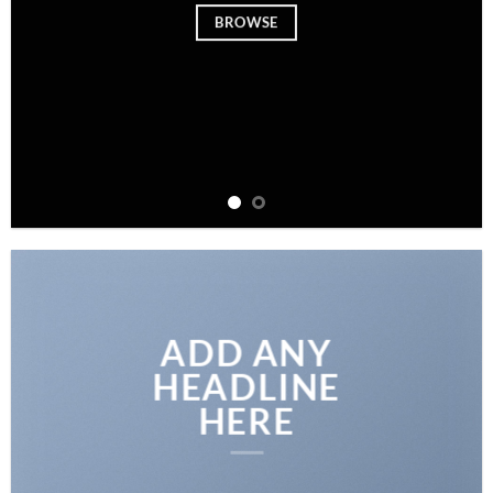
BROWSE
ADD ANY
HEADLINE
HERE