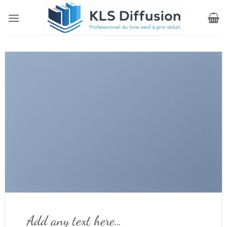
Passer
au
contenu
Add any text here…