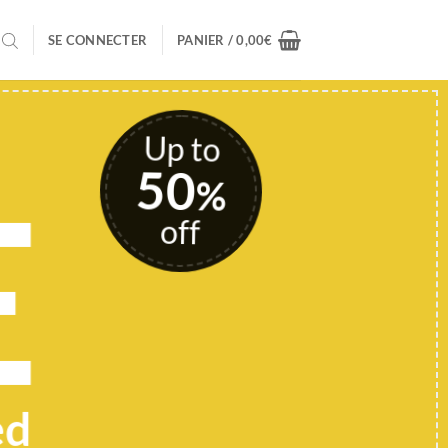
SE CONNECTER
PANIER /
0,00
€
Up to
50
E
%
off
ed