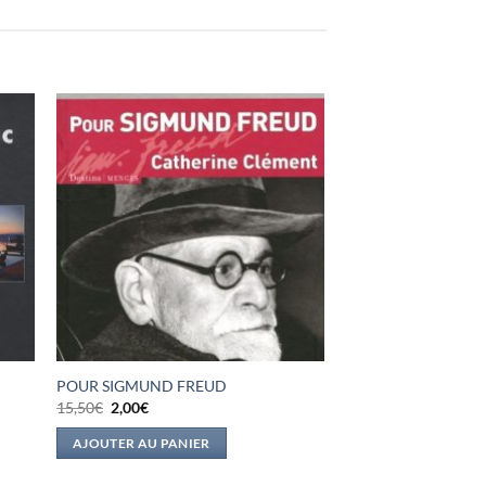
POUR SIGMUND FREUD
Le
Le
15,50
€
2,00
€
prix
prix
initial
actuel
AJOUTER AU PANIER
était :
est :
15,50€.
2,00€.