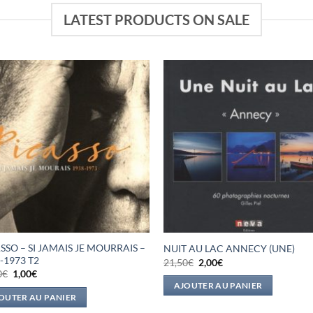
LATEST PRODUCTS ON SALE
SSO – SI JAMAIS JE MOURRAIS –
NUIT AU LAC ANNECY (UNE)
-1973 T2
Le
Le
21,50
€
2,00
€
prix
prix
Le
Le
0
€
1,00
€
initial
actuel
prix
prix
AJOUTER AU PANIER
était :
est :
initial
actuel
OUTER AU PANIER
21,50€.
2,00€.
était :
est :
19,90€.
1,00€.