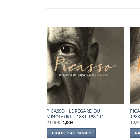
PICASSO – LE REGARD DU
PICA
S PARISIENS
MINOTAURE – 1881-1937 T1
1938
Le
Le
21,00
€
1,00
€
19,9
l
prix
prix
NIER
initial
actuel
AJOUTER AU PANIER
AJ
.
était :
est :
21,00€.
1,00€.