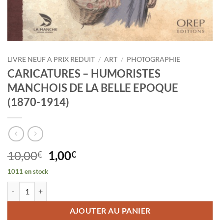
LIVRE NEUF A PRIX REDUIT
/
ART
/
PHOTOGRAPHIE
CARICATURES – HUMORISTES
MANCHOIS DE LA BELLE EPOQUE
(1870-1914)
Le
Le
10,00
1,00
€
€
prix
prix
1011 en stock
initial
actuel
quantité de CARICATURES - HUMORISTES MANCHOIS DE LA BELLE
était :
est :
10,00€.
1,00€.
AJOUTER AU PANIER