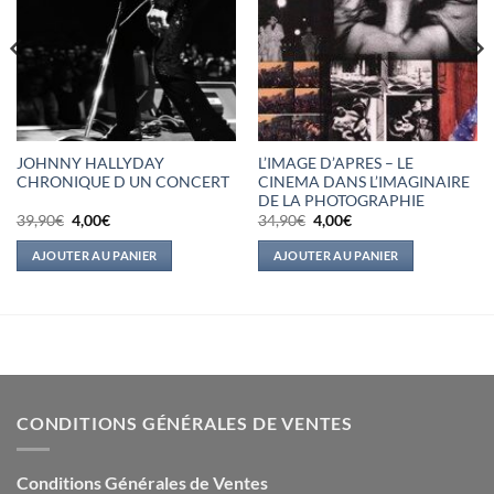
JOHNNY HALLYDAY
L’IMAGE D’APRES – LE
CHRONIQUE D UN CONCERT
CINEMA DANS L’IMAGINAIRE
DE LA PHOTOGRAPHIE
Le
Le
Le
Le
39,90
€
4,00
€
34,90
€
4,00
€
prix
prix
prix
prix
initial
actuel
initial
actuel
AJOUTER AU PANIER
AJOUTER AU PANIER
était :
est :
était :
est :
39,90€.
4,00€.
34,90€.
4,00€.
CONDITIONS GÉNÉRALES DE VENTES
Conditions Générales de Ventes