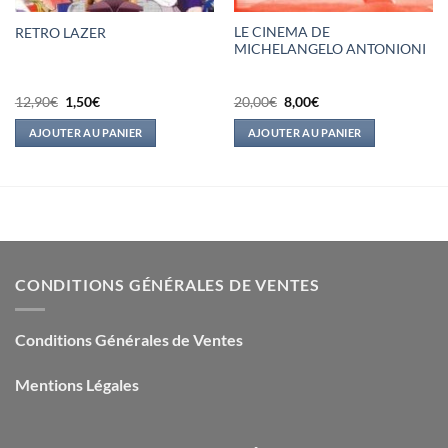
LE CINEMA DE
RETRO LAZER
MICHELANGELO ANTONIONI
Le
Le
Le
Le
12,90
€
1,50
€
20,00
€
8,00
€
prix
prix
prix
prix
initial
actuel
initial
actuel
AJOUTER AU PANIER
AJOUTER AU PANIER
était :
est :
était :
est :
12,90€.
1,50€.
20,00€.
8,00€.
CONDITIONS GÉNÉRALES DE VENTES
Conditions Générales de Ventes
Mentions Légales