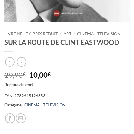
LIVRE NEUF A PRIX REDUIT
/
ART
/
CINEMA - TELEVISION
SUR LA ROUTE DE CLINT EASTWOOD
Le
Le
29,90
10,00
€
€
prix
prix
Rupture de stock
initial
actuel
était :
est :
EAN:
9782915126853
29,90€.
10,00€.
Catégorie :
CINEMA - TELEVISION