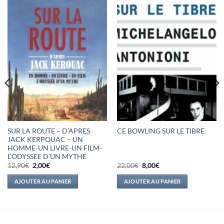
SUR LA ROUTE – D’APRES
CE BOWLING SUR LE TIBRE
JACK KERPOUAC – UN
HOMME-UN LIVRE-UN FILM-
L’ODYSSEE D’UN MYTHE
Le
Le
Le
Le
12,90
€
2,00
€
22,00
€
8,00
€
prix
prix
prix
prix
initial
actuel
initial
actuel
AJOUTER AU PANIER
AJOUTER AU PANIER
était :
est :
était :
est :
12,90€.
2,00€.
22,00€.
8,00€.