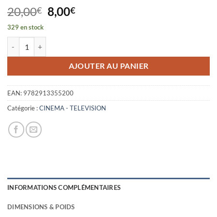
Le
Le
20,00
8,00
€
€
prix
prix
329 en stock
initial
actuel
quantité de LE CINEMA DE MICHELANGELO ANTONIONI
était :
est :
20,00€.
8,00€.
AJOUTER AU PANIER
EAN:
9782913355200
Catégorie :
CINEMA - TELEVISION
INFORMATIONS COMPLÉMENTAIRES
DIMENSIONS & POIDS