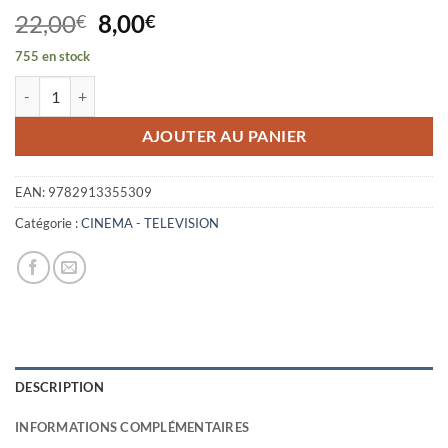
Le
Le
22,00
8,00
€
€
prix
prix
755 en stock
initial
actuel
quantité de MATIERE D'IMAGES - JACQUES AUMONT
était :
est :
22,00€.
8,00€.
AJOUTER AU PANIER
EAN:
9782913355309
Catégorie :
CINEMA - TELEVISION
DESCRIPTION
INFORMATIONS COMPLÉMENTAIRES