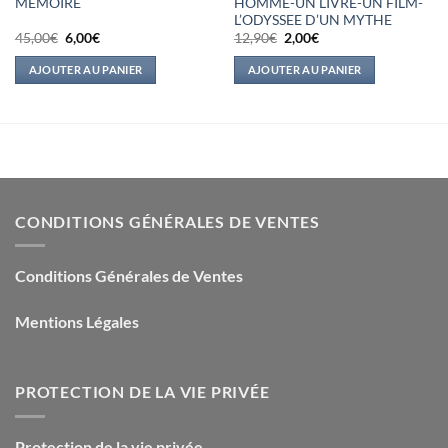
MEMOIRE
HOMME-UN LIVRE-UN FILM-
L’ODYSSEE D’UN MYTHE
Le
Le
Le
Le
45,00
€
6,00
€
12,90
€
2,00
€
prix
prix
prix
prix
initial
actuel
initial
actuel
AJOUTER AU PANIER
AJOUTER AU PANIER
était :
est :
était :
est :
45,00€.
6,00€.
12,90€.
2,00€.
CONDITIONS GÉNÉRALES DE VENTES
Conditions Générales de Ventes
Mentions Légales
PROTECTION DE LA VIE PRIVÉE
Protection de la vie privée