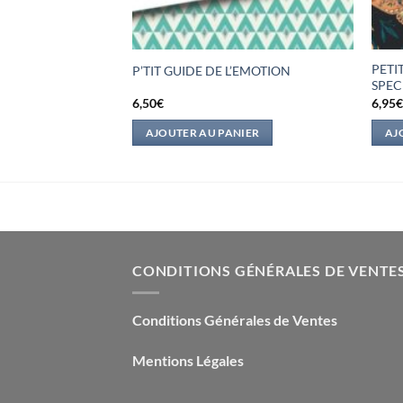
PETI
 A L’AGRESSION
P’TIT GUIDE DE L’EMOTION
SPEC
6,50
€
6,95
IER
AJOUTER AU PANIER
AJ
CONDITIONS GÉNÉRALES DE VENTE
Conditions Générales de Ventes
Mentions Légales