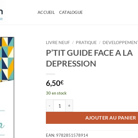
ACCUEIL
CATALOGUE
LIVRE NEUF
/
PRATIQUE
/
DEVELOPPEMEN
P’TIT GUIDE FACE A LA
DEPRESSION
6,50
€
30 en stock
quantité de P'TIT GUIDE FACE A LA DEPRESSI
AJOUTER AU PANIER
EAN:
9782851578914