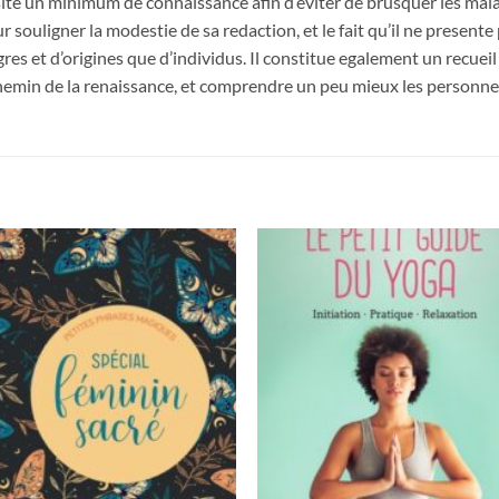
ite un minimum de connaissance afin d’eviter de brusquer les mala
ur souligner la modestie de sa redaction, et le fait qu’il ne presente 
es et d’origines que d’individus. Il constitue egalement un recueil
hemin de la renaissance, et comprendre un peu mieux les personnes 