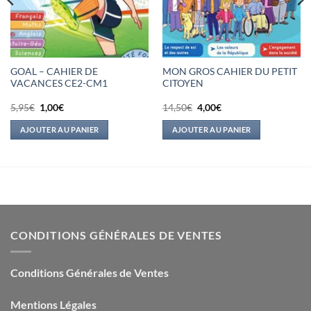
GOAL – CAHIER DE
MON GROS CAHIER DU PETIT
VACANCES CE2-CM1
CITOYEN
Le
Le
Le
Le
5,95
€
1,00
€
14,50
€
4,00
€
prix
prix
prix
prix
initial
actuel
initial
actuel
AJOUTER AU PANIER
AJOUTER AU PANIER
était :
est :
était :
est :
5,95€.
1,00€.
14,50€.
4,00€.
CONDITIONS GÉNÉRALES DE VENTES
Conditions Générales de Ventes
Mentions Légales