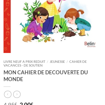
LIVRE NEUF A PRIX REDUIT
/
JEUNESSE
/
CAHIER DE
VACANCES - DE SOUTIEN
MON CAHIER DE DECOUVERTE DU
MONDE
Le
Le
4,95
2,00
€
€