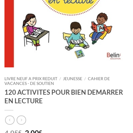
LIVRE NEUF A PRIX REDUIT
/
JEUNESSE
/
CAHIER DE
VACANCES - DE SOUTIEN
120 ACTIVITES POUR BIEN DEMARRER
EN LECTURE
Le
Le
4,95
2,00
€
€