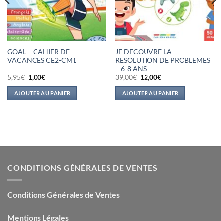
GOAL – CAHIER DE
JE DECOUVRE LA
VACANCES CE2-CM1
RESOLUTION DE PROBLEMES
– 6-8 ANS
Le
Le
Le
Le
5,95
€
1,00
€
39,00
€
12,00
€
prix
prix
prix
prix
initial
actuel
initial
actuel
AJOUTER AU PANIER
AJOUTER AU PANIER
était :
est :
était :
est :
5,95€.
1,00€.
39,00€.
12,00€.
CONDITIONS GÉNÉRALES DE VENTES
Conditions Générales de Ventes
Mentions Légales