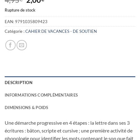
prix
prix
Rupture de stock
initial
actuel
était :
est :
EAN:
9791035809423
4,95€.
2,00€.
Catégorie :
CAHIER DE VACANCES - DE SOUTIEN
DESCRIPTION
INFORMATIONS COMPLÉMENTAIRES
DIMENSIONS & POIDS
Une démarche progressive en 4 étapes : la lettre dans ses 3
écritures : bâton, scripte et cursive ; une première activité de
phonologie pour identifier les mots contenant le son que fait