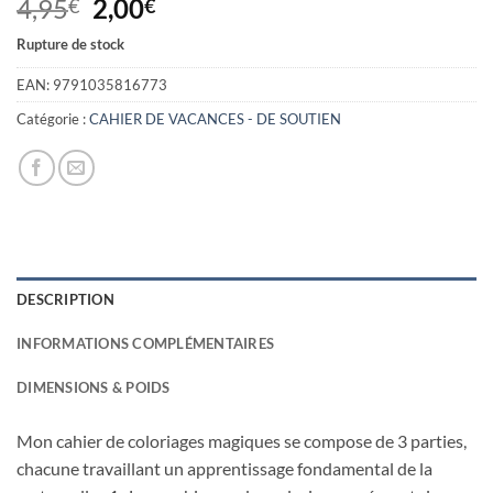
Le
Le
4,95
2,00
€
€
prix
prix
Rupture de stock
initial
actuel
était :
est :
EAN:
9791035816773
4,95€.
2,00€.
Catégorie :
CAHIER DE VACANCES - DE SOUTIEN
DESCRIPTION
INFORMATIONS COMPLÉMENTAIRES
DIMENSIONS & POIDS
Mon cahier de coloriages magiques se compose de 3 parties,
chacune travaillant un apprentissage fondamental de la