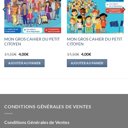
MON GROS CAHIER DU PETIT
MON GROS CAHIER DU PETIT
CITOYEN
CITOYEN
Le
Le
Le
Le
14,50
€
4,00
€
14,50
€
4,00
€
prix
prix
prix
prix
initial
actuel
initial
actuel
AJOUTER AU PANIER
AJOUTER AU PANIER
était :
est :
était :
est :
14,50€.
4,00€.
14,50€.
4,00€.
CONDITIONS GÉNÉRALES DE VENTES
Conditions Générales de Ventes