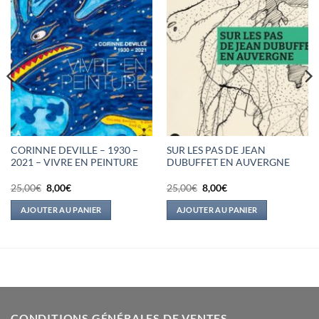
CORINNE DEVILLE – 1930 –
SUR LES PAS DE JEAN
2021 – VIVRE EN PEINTURE
DUBUFFET EN AUVERGNE
Le
Le
Le
Le
25,00
€
8,00
€
25,00
€
8,00
€
prix
prix
prix
prix
initial
actuel
initial
actuel
AJOUTER AU PANIER
AJOUTER AU PANIER
était :
est :
était :
est :
25,00€.
8,00€.
25,00€.
8,00€.
CONDITIONS GÉNÉRALES DE VENTES