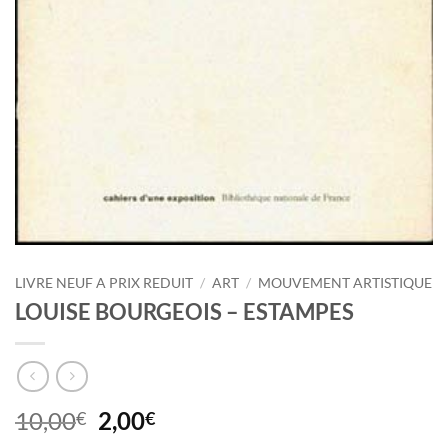
LIVRE NEUF A PRIX REDUIT
/
ART
/
MOUVEMENT ARTISTIQUE
LOUISE BOURGEOIS – ESTAMPES
Le
Le
10,00
2,00
€
€
prix
prix