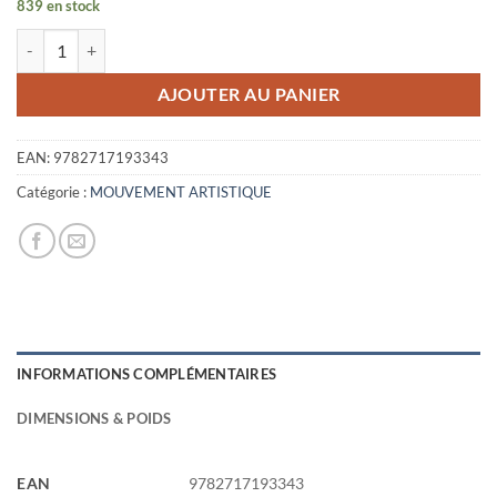
839 en stock
initial
actuel
quantité de LOUISE BOURGEOIS - ESTAMPES
était :
est :
10,00€.
2,00€.
AJOUTER AU PANIER
EAN:
9782717193343
Catégorie :
MOUVEMENT ARTISTIQUE
INFORMATIONS COMPLÉMENTAIRES
DIMENSIONS & POIDS
EAN
9782717193343