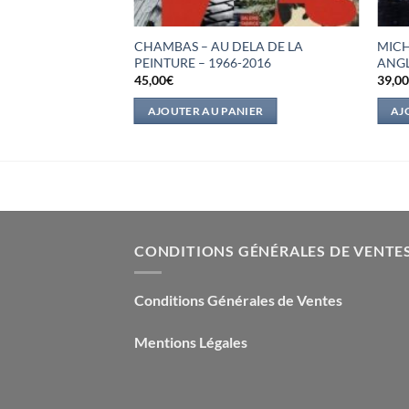
CHAMBAS – AU DELA DE LA
MICH
PEINTURE – 1966-2016
ANGL
45,00
€
39,0
IER
AJOUTER AU PANIER
AJ
CONDITIONS GÉNÉRALES DE VENTE
Conditions Générales de Ventes
Mentions Légales