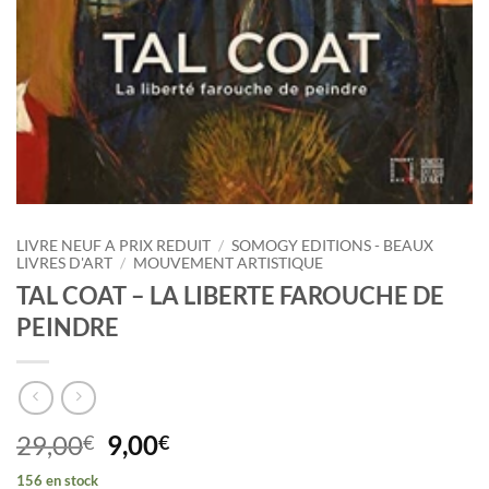
LIVRE NEUF A PRIX REDUIT
/
SOMOGY EDITIONS - BEAUX
LIVRES D'ART
/
MOUVEMENT ARTISTIQUE
TAL COAT – LA LIBERTE FAROUCHE DE
PEINDRE
Le
Le
29,00
9,00
€
€
prix
prix
156 en stock