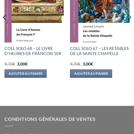
COLL SOLO 68 – LE LIVRE
COLL SOLO 67 – LES RETABLES
D’HEURES DE FRANCOIS 1ER
DE LA SAINTE CHAPELLE
Le
Le
Le
Le
9,70
€
3,00
€
9,70
€
3,00
€
prix
prix
prix
prix
initial
actuel
initial
actuel
AJOUTER AU PANIER
AJOUTER AU PANIER
était :
est :
était :
est :
9,70€.
3,00€.
9,70€.
3,00€.
CONDITIONS GÉNÉRALES DE VENTES