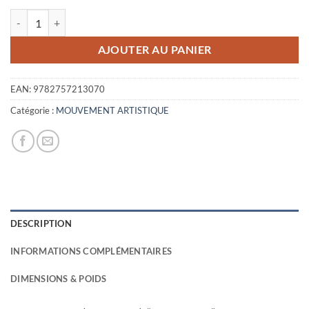
initial
actuel
quantité de TAL COAT - LA LIBERTE FAROUCHE DE PEINDRE
était :
est :
29,00€.
9,00€.
AJOUTER AU PANIER
EAN:
9782757213070
Catégorie :
MOUVEMENT ARTISTIQUE
DESCRIPTION
INFORMATIONS COMPLÉMENTAIRES
DIMENSIONS & POIDS