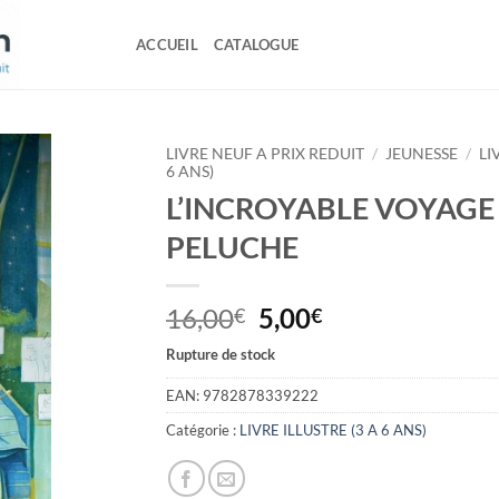
ACCUEIL
CATALOGUE
LIVRE NEUF A PRIX REDUIT
/
JEUNESSE
/
LI
6 ANS)
L’INCROYABLE VOYAGE
PELUCHE
Le
Le
16,00
5,00
€
€
prix
prix
Rupture de stock
initial
actuel
était :
est :
EAN:
9782878339222
16,00€.
5,00€.
Catégorie :
LIVRE ILLUSTRE (3 A 6 ANS)