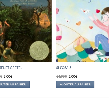
EL ET GRETEL
SI J’OSAIS
Le
Le
Le
Le
0
€
5,00
€
14,90
€
2,00
€
prix
prix
prix
prix
initial
actuel
initial
actuel
OUTER AU PANIER
AJOUTER AU PANIER
était :
est :
était :
est :
18,00€.
5,00€.
14,90€.
2,00€.