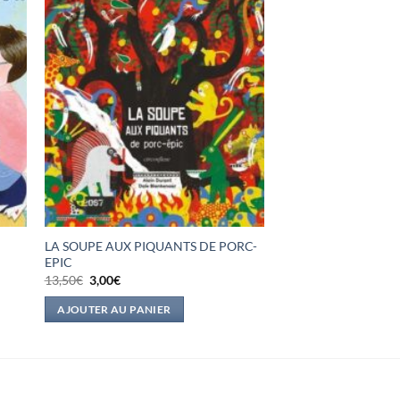
LA SOUPE AUX PIQUANTS DE PORC-
EPIC
Le
Le
13,50
€
3,00
€
prix
prix
initial
actuel
AJOUTER AU PANIER
était :
est :
13,50€.
3,00€.