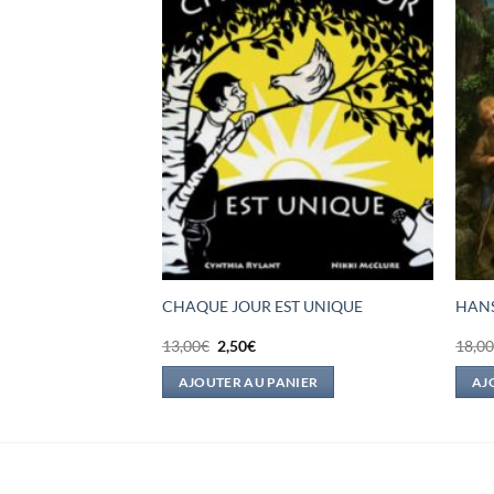
LA ET LA SORCIERE
CHAQUE JOUR EST UNIQUE
HANS
Le
Le
13,00
€
2,50
€
18,0
prix
prix
initial
actuel
IER
AJOUTER AU PANIER
AJ
était :
est :
13,00€.
2,50€.