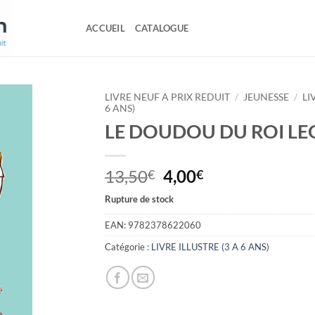
ACCUEIL
CATALOGUE
LIVRE NEUF A PRIX REDUIT
/
JEUNESSE
/
LI
6 ANS)
LE DOUDOU DU ROI L
Le
Le
13,50
4,00
€
€
prix
prix
Rupture de stock
initial
actuel
était :
est :
EAN:
9782378622060
13,50€.
4,00€.
Catégorie :
LIVRE ILLUSTRE (3 A 6 ANS)