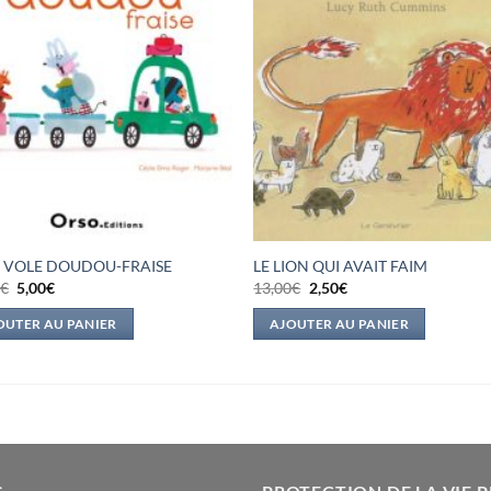
 VOLE DOUDOU-FRAISE
LE LION QUI AVAIT FAIM
Le
Le
Le
Le
0
€
5,00
€
13,00
€
2,50
€
prix
prix
prix
prix
initial
actuel
initial
actuel
OUTER AU PANIER
AJOUTER AU PANIER
était :
est :
était :
est :
14,20€.
5,00€.
13,00€.
2,50€.