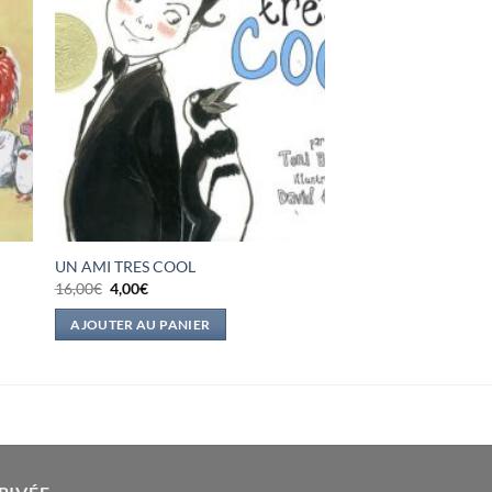
UN AMI TRES COOL
Le
Le
16,00
€
4,00
€
prix
prix
initial
actuel
AJOUTER AU PANIER
était :
est :
16,00€.
4,00€.