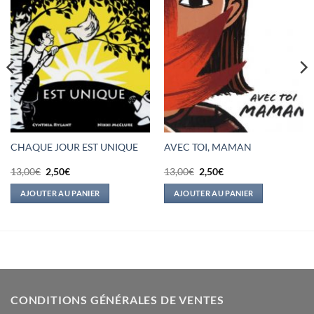
CHAQUE JOUR EST UNIQUE
AVEC TOI, MAMAN
Le
Le
Le
Le
13,00
€
2,50
€
13,00
€
2,50
€
prix
prix
prix
prix
initial
actuel
initial
actuel
AJOUTER AU PANIER
AJOUTER AU PANIER
était :
est :
était :
est :
13,00€.
2,50€.
13,00€.
2,50€.
CONDITIONS GÉNÉRALES DE VENTES