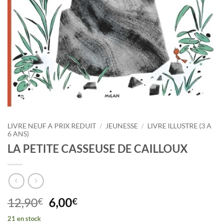
LIVRE NEUF A PRIX REDUIT
/
JEUNESSE
/
LIVRE ILLUSTRE (3 A
6 ANS)
LA PETITE CASSEUSE DE CAILLOUX
Le
Le
12,90
6,00
€
€
prix
prix
21 en stock