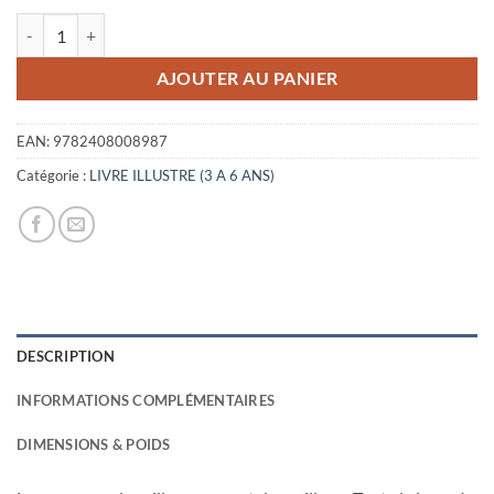
initial
actuel
quantité de LA PETITE CASSEUSE DE CAILLOUX
était :
est :
12,90€.
6,00€.
AJOUTER AU PANIER
EAN:
9782408008987
Catégorie :
LIVRE ILLUSTRE (3 A 6 ANS)
DESCRIPTION
INFORMATIONS COMPLÉMENTAIRES
DIMENSIONS & POIDS