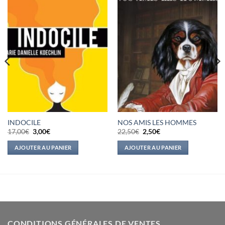
INDOCILE
NOS AMIS LES HOMMES
Le
Le
Le
Le
17,00
€
3,00
€
22,50
€
2,50
€
prix
prix
prix
prix
initial
actuel
initial
actuel
AJOUTER AU PANIER
AJOUTER AU PANIER
était :
est :
était :
est :
17,00€.
3,00€.
22,50€.
2,50€.
CONDITIONS GÉNÉRALES DE VENTES