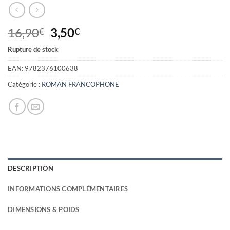
Le
Le
16,90
3,50
€
€
prix
prix
Rupture de stock
initial
actuel
était :
est :
EAN:
9782376100638
16,90€.
3,50€.
Catégorie :
ROMAN FRANCOPHONE
DESCRIPTION
INFORMATIONS COMPLÉMENTAIRES
DIMENSIONS & POIDS