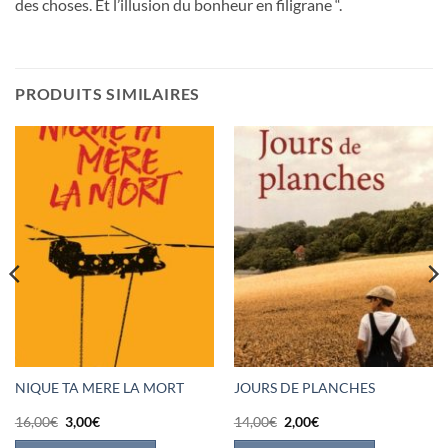
des choses. Et l’illusion du bonheur en filigrane “.
PRODUITS SIMILAIRES
NIQUE TA MERE LA MORT
JOURS DE PLANCHES
Le
Le
Le
Le
16,00
€
3,00
€
14,00
€
2,00
€
prix
prix
prix
prix
initial
actuel
initial
actuel